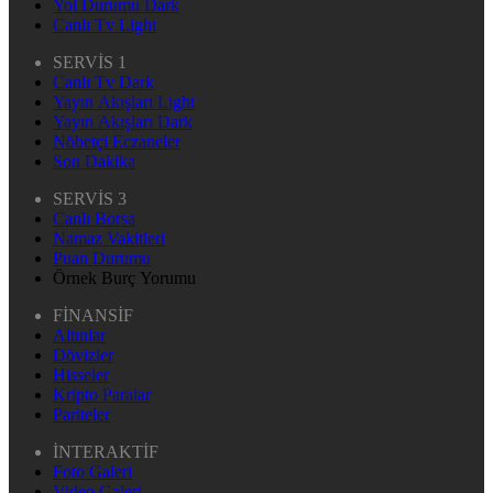
Yol Durumu Dark
Canlı Tv Light
SERVİS 1
Canlı Tv Dark
Yayın Akışları Light
Yayın Akışları Dark
Nöbetçi Eczaneler
Son Dakika
SERVİS 3
Canlı Borsa
Namaz Vakitleri
Puan Durumu
Örnek Burç Yorumu
FİNANSİF
Altınlar
Dövizler
Hisseler
Kripto Paralar
Pariteler
İNTERAKTİF
Foto Galeri
Video Galeri