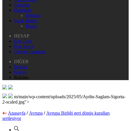
Yazarlar
Gazeteler
Petshop
Sıcak Haber
Bursa
HESAP
Üye Giriş
Üye Kayıt
Şifremi Unuttum
DİĞER
İletişim
Künye
Reklam
m/main/wp-content/uploads/2025/05/Aydin-Saglam-Sigorta-
2-scaled.jpg">
Anasayfa
/
Avrupa
/
Avrupa Birliği geri dönüş kuralları
sertleşiyor