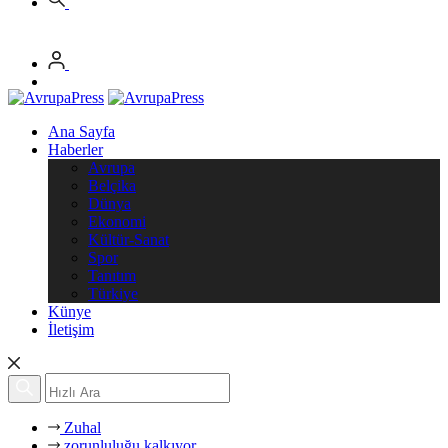
Ana Sayfa
Haberler
Avrupa
Belçika
Dünya
Ekonomi
Kültür-Sanat
Spor
Tanıtım
Türkiye
Künye
İletişim
Zuhal
zorunluluğu kalkıyor