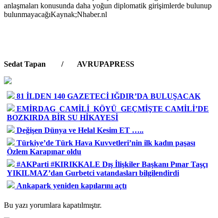
anlaşmaları konusunda daha yoğun diplomatik girişimlerde bulunup
bulunmayacağıKaynak;Nhaber.nl
Sedat Tapan / AVRUPAPRESS
81 İLDEN 140 GAZETECİ IĞDIR’DA BULUŞACAK
EMİRDAG CAMİLİ KÖYÜ GEÇMİŞTE CAMİLİ’DE
BOZKIRDA BİR SU HİKAYESİ
Değişen Dünya ve Helal Kesim ET …..
Türkiye’de Türk Hava Kuvvetleri’nin ilk kadın paşası
Özlem Karapınar oldu
#AKParti #KIRIKKALE Dış İlişkiler Başkanı Pınar Taşçı
YIKILMAZ’dan Gurbetci vatandasları bilgilendirdi
Ankapark yeniden kapılarını açtı
Bu yazı yorumlara kapatılmıştır.