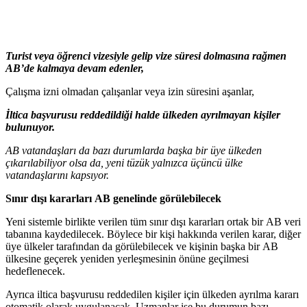
Turist veya öğrenci vizesiyle gelip vize süresi dolmasına rağmen
AB’de kalmaya devam edenler,
Çalışma izni olmadan çalışanlar veya izin süresini aşanlar,
İltica başvurusu reddedildiği halde ülkeden ayrılmayan kişiler
bulunuyor.
AB vatandaşları da bazı durumlarda başka bir üye ülkeden
çıkarılabiliyor olsa da, yeni tüzük yalnızca üçüncü ülke
vatandaşlarını kapsıyor.
Sınır dışı kararları AB genelinde görülebilecek
Yeni sistemle birlikte verilen tüm sınır dışı kararları ortak bir AB veri
tabanına kaydedilecek. Böylece bir kişi hakkında verilen karar, diğer
üye ülkeler tarafından da görülebilecek ve kişinin başka bir AB
ülkesine geçerek yeniden yerleşmesinin önüne geçilmesi
hedeflenecek.
Ayrıca iltica başvurusu reddedilen kişiler için ülkeden ayrılma kararı
otomatik olarak uygulanacak. Uzmanlar ise bu durumun bazı