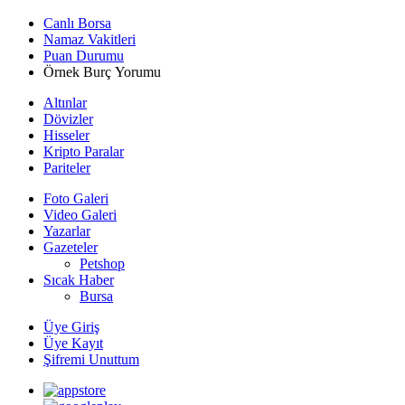
Canlı Borsa
Namaz Vakitleri
Puan Durumu
Örnek Burç Yorumu
Altınlar
Dövizler
Hisseler
Kripto Paralar
Pariteler
Foto Galeri
Video Galeri
Yazarlar
Gazeteler
Petshop
Sıcak Haber
Bursa
Üye Giriş
Üye Kayıt
Şifremi Unuttum