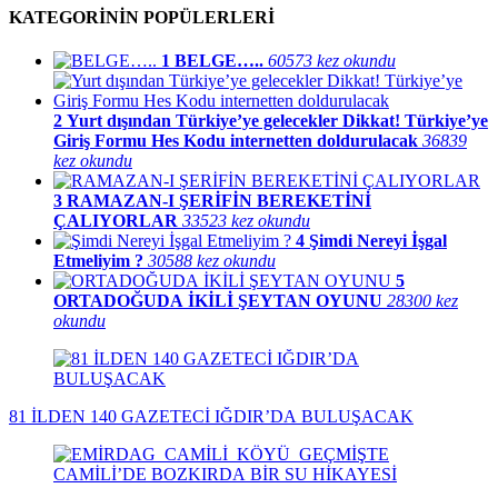
KATEGORİNİN POPÜLERLERİ
1
BELGE…..
60573 kez okundu
2
Yurt dışından Türkiye’ye gelecekler Dikkat! Türkiye’ye
Giriş Formu Hes Kodu internetten doldurulacak
36839
kez okundu
3
RAMAZAN-I ŞERİFİN BEREKETİNİ
ÇALIYORLAR
33523 kez okundu
4
Şimdi Nereyi İşgal
Etmeliyim ?
30588 kez okundu
5
ORTADOĞUDA İKİLİ ŞEYTAN OYUNU
28300 kez
okundu
81 İLDEN 140 GAZETECİ IĞDIR’DA BULUŞACAK