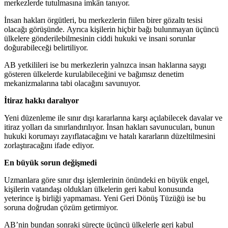
merkezlerde tutulmasına imkân tanıyor.
İnsan hakları örgütleri, bu merkezlerin fiilen birer gözaltı tesisi
olacağı görüşünde. Ayrıca kişilerin hiçbir bağı bulunmayan üçüncü
ülkelere gönderilebilmesinin ciddi hukuki ve insani sorunlar
doğurabileceği belirtiliyor.
AB yetkilileri ise bu merkezlerin yalnızca insan haklarına saygı
gösteren ülkelerde kurulabileceğini ve bağımsız denetim
mekanizmalarına tabi olacağını savunuyor.
İtiraz hakkı daralıyor
Yeni düzenleme ile sınır dışı kararlarına karşı açılabilecek davalar ve
itiraz yolları da sınırlandırılıyor. İnsan hakları savunucuları, bunun
hukuki korumayı zayıflatacağını ve hatalı kararların düzeltilmesini
zorlaştıracağını ifade ediyor.
En büyük sorun değişmedi
Uzmanlara göre sınır dışı işlemlerinin önündeki en büyük engel,
kişilerin vatandaşı oldukları ülkelerin geri kabul konusunda
yeterince iş birliği yapmaması. Yeni Geri Dönüş Tüzüğü ise bu
soruna doğrudan çözüm getirmiyor.
AB’nin bundan sonraki süreçte üçüncü ülkelerle geri kabul