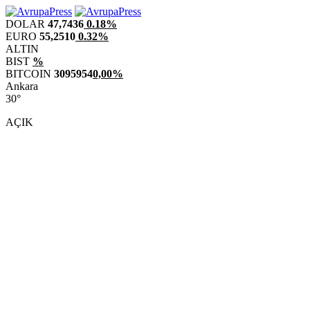
DOLAR
47,7436
0.18%
EURO
55,2510
0.32%
ALTIN
BIST
%
BITCOIN
3095954
0,00%
Ankara
30°
AÇIK