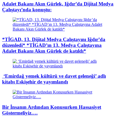
Adalet Bakanı Akın Gürlek, Iğdır’da Dijital Medya
Çalıştayı’nda konuştu:
*TİGAD, 13. Dijital Medya Çalıştayını Iğdır’da
düzenledi* *TİGAD’ın 13. Medya Çalıştayına
Adalet Bakanı Akın Gürlek de katıldı*
​ ‘Emirdağ yemek kültürü ve davet geleneği’ adlı
kitabı Eskişehir de yayımlandı
Bir İnsanın Ardından Konusurken Hassasiyet
Göstermeliyiz….