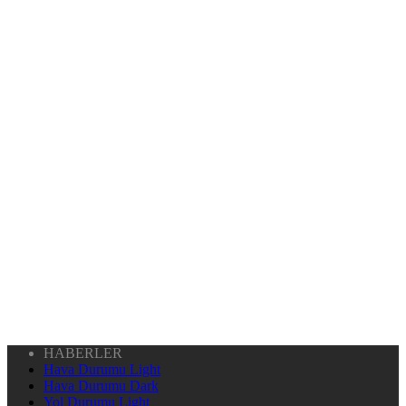
HABERLER
Hava Durumu Light
Hava Durumu Dark
Yol Durumu Light