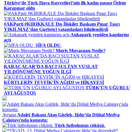
Türkiye’de Türk Hava Kuvvetleri’nin ilk kadın paşası Özlem
Karapınar oldu
#AKParti #KIRIKKALE Dış İlişkiler Başkanı Pınar Taşçı
YIKILMAZ’dan Gurbetci vatandasları bilgilendirdi
Ankapark yeniden kapılarını
açtı
ŞİFA OLDU
Muris Muvazaası Nedir?
KARACALAR’DA BACI SULTAN VUSLAT
YILDÖNÜMÜNE YOĞUN İLGİ
KÜRTLERİN TEVFİK’İN AĞIDI ve HİKAYESİ
TÜRK’ÜN UĞURLU
AYI AĞUSTOS
Avrupa
Adalet Bakanı Akın Gürlek, Iğdır’da Dijital Medya
Çalıştayı’nda konuştu:
Türk futbolunun çöküşü.