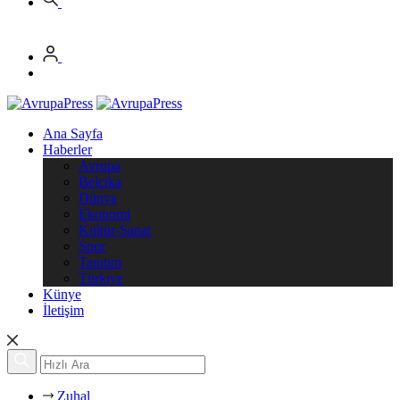
Ana Sayfa
Haberler
Avrupa
Belçika
Dünya
Ekonomi
Kültür-Sanat
Spor
Tanıtım
Türkiye
Künye
İletişim
Zuhal