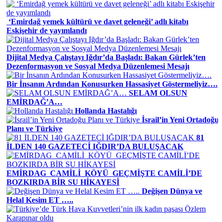
​ ‘Emirdağ yemek kültürü ve davet geleneği’ adlı kitabı
Eskişehir de yayımlandı
Dijital Medya Çalıştayı Iğdır’da Başladı: Bakan Gürlek’ten
Dezenformasyon ve Sosyal Medya Düzenlemesi Mesajı
Bir İnsanın Ardından Konusurken Hassasiyet Göstermeliyiz….
SELAM OLSUN
EMİRDAĞ’A…
Hollanda Hastalığı
İsrail’in Yeni Ortadoğu
Planı ve Türkiye
81
İLDEN 140 GAZETECİ IĞDIR’DA BULUŞACAK
EMİRDAG CAMİLİ KÖYÜ GEÇMİŞTE CAMİLİ’DE
BOZKIRDA BİR SU HİKAYESİ
Değişen Dünya ve
Helal Kesim ET …..