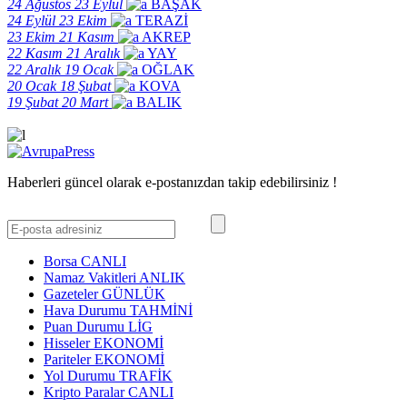
24 Ağustos
23 Eylül
BAŞAK
24 Eylül
23 Ekim
TERAZİ
23 Ekim
21 Kasım
AKREP
22 Kasım
21 Aralık
YAY
22 Aralık
19 Ocak
OĞLAK
20 Ocak
18 Şubat
KOVA
19 Şubat
20 Mart
BALIK
Haberleri güncel olarak e-postanızdan takip edebilirsiniz !
Borsa
CANLI
Namaz Vakitleri
ANLIK
Gazeteler
GÜNLÜK
Hava Durumu
TAHMİNİ
Puan Durumu
LİG
Hisseler
EKONOMİ
Pariteler
EKONOMİ
Yol Durumu
TRAFİK
Kripto Paralar
CANLI