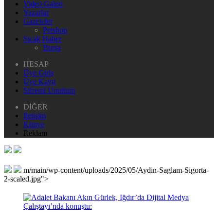
Video Galeri
Yazarlar
Gazeteler
Petshop
Sıcak Haber
Bursa
HESAP
Üye Giriş
Üye Kayıt
Şifremi Unuttum
DİĞER
İletişim
Künye
Reklam
m/main/wp-content/uploads/2025/05/Aydin-Saglam-Sigorta-
2-scaled.jpg">