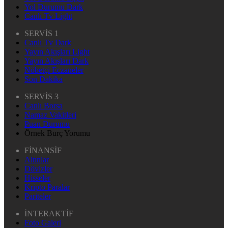
Yol Durumu Dark
Canlı Tv Light
SERVİS 1
Canlı Tv Dark
Yayın Akışları Light
Yayın Akışları Dark
Nöbetçi Eczaneler
Son Dakika
SERVİS 3
Canlı Borsa
Namaz Vakitleri
Puan Durumu
Örnek Burç Yorumu
FİNANSİF
Altınlar
Dövizler
Hisseler
Kripto Paralar
Pariteler
İNTERAKTİF
Foto Galeri