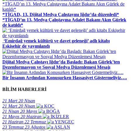
*TİGAD, 13. Dijital Medya Çalıştayını Iğdır’da düzenledi*
*TİGAD’ın 13. Medya Çalıştayına Adalet Bakanı Akın Gürlek
de katıldı*
​ ‘Emirdağ yemek kültürü ve davet geleneği’ adlı kitabı
Eskişehir de yayımlandı
Dijital Medya Çalıştayı Iğdır’da Başladı: Bakan Gürlek’ten
Dezenformasyon ve Sosyal Medya Düzenlemesi Mesajı
Bir İnsanın Ardından Konusurken Hassasiyet Göstermeliyiz….
BİLİM HABERLERİ
21 Mart
20 Nisan
21 Mart
20 Nisan
KOÇ
21 Nisan
20 Mayıs
BOĞA
21 Mayıs
20 Haziran
İKİZLER
21 Haziran
22 Temmuz
YENGEÇ
23 Temmuz
23 Ağustos
ASLAN