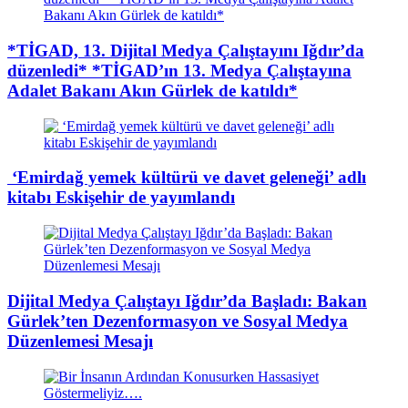
*TİGAD, 13. Dijital Medya Çalıştayını Iğdır’da
düzenledi* *TİGAD’ın 13. Medya Çalıştayına
Adalet Bakanı Akın Gürlek de katıldı*
​ ‘Emirdağ yemek kültürü ve davet geleneği’ adlı
kitabı Eskişehir de yayımlandı
Dijital Medya Çalıştayı Iğdır’da Başladı: Bakan
Gürlek’ten Dezenformasyon ve Sosyal Medya
Düzenlemesi Mesajı