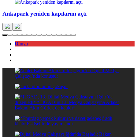
Ankapark yeniden kapılarını açtı
Dünya