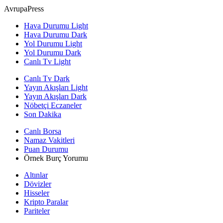
AvrupaPress
Hava Durumu Light
Hava Durumu Dark
Yol Durumu Light
Yol Durumu Dark
Canlı Tv Light
Canlı Tv Dark
Yayın Akışları Light
Yayın Akışları Dark
Nöbetçi Eczaneler
Son Dakika
Canlı Borsa
Namaz Vakitleri
Puan Durumu
Örnek Burç Yorumu
Altınlar
Dövizler
Hisseler
Kripto Paralar
Pariteler