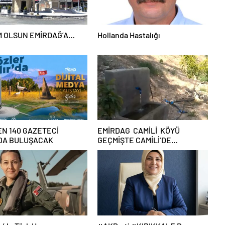
 OLSUN EMİRDAĞ’A…
Hollanda Hastalığı
DEN 140 GAZETECİ
EMİRDAG CAMİLİ KÖYÜ
’DA BULUŞACAK
GEÇMİŞTE CAMİLİ’DE
BOZKIRDA BİR SU HİKAYESİ