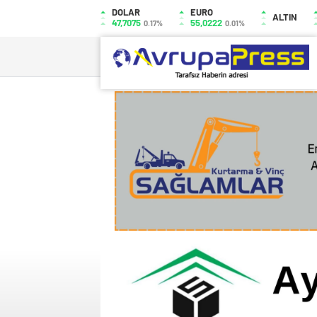
DOLAR
EURO
ALTIN
47,7075
55,0222
0.17%
0.01%