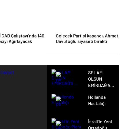
 TİGAD Çalıştayı’nda 140
Gelecek Partisi kapandı, Ahmet
ciyi Ağırlayacak
Davutoğlu siyaseti bıraktı
aha Fazla Haber Yükle
SELAM
OLSUN
EMİRDAĞ’A…
Hollanda
Hastalığı
İsrail’in Yeni
Ortadoğu