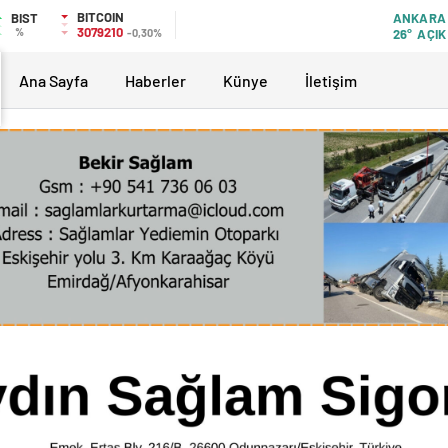
BITCOIN
BIST
ANKARA
3079210
%
-0,30%
26°
AÇIK
Ana Sayfa
Haberler
Künye
İletişim