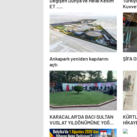
Değişen Dünya ve Helal Kesim
Türkiye’de T
ET …..
Kuvvet
Özlem 
Ankapark yeniden kapılarını
ŞİFA 
açtı
KARACALAR’DA BACI SULTAN
KÜRTL
VUSLAT YILDÖNÜMÜNE YOĞUN
HİKAY
İLGİ