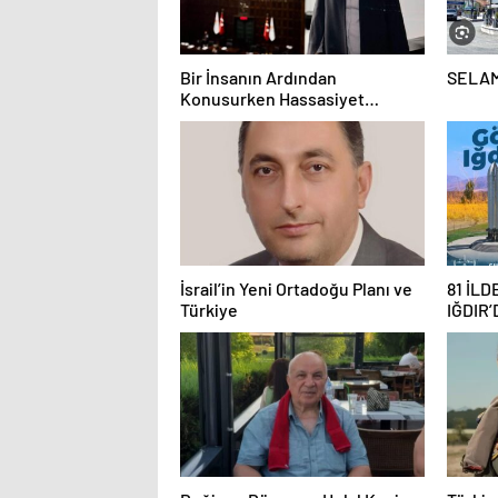
Bir İnsanın Ardından
SELAM
Konusurken Hassasiyet
Göstermeliyiz….
İsrail’in Yeni Ortadoğu Planı ve
81 İL
Türkiye
IĞDIR