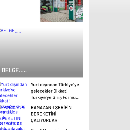
BELGE…..
Yurt dışından Türkiye’ye
gelecekler Dikkat!
Türkiye’ye Giriş Formu
Hes Kodu internetten
RAMAZAN-I ŞERİFİN
doldurulacak
BEREKETİNİ
ÇALIYORLAR