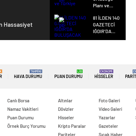
Planı ve
Türkiye
81 İLDEN 140
n Hassasiyet
GAZETECİ
IĞDIR’DA
BULUŞACAK
Haberleri güncel olarak e-postanızdan takip edebilirsiniz !
K
TAHMİNİ
LİG
EKONOMİ
E
R
HAVA DURUMU
PUAN DURUMU
HISSELER
PARI
Canlı Borsa
Altınlar
Foto Galeri
Namaz Vakitleri
Dövizler
Video Galeri
Puan Durumu
Hisseler
Yazarlar
Örnek Burç Yorumu
Kripto Paralar
Gazeteler
Pariteler
Sıcak Haber