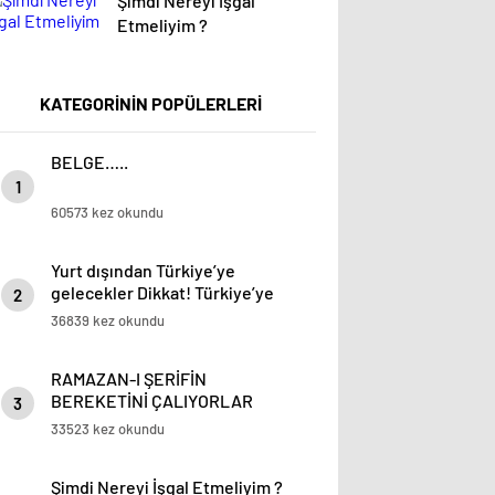
Şimdi Nereyi İşgal
Etmeliyim ?
KATEGORİNİN POPÜLERLERİ
BELGE…..
1
60573 kez okundu
Yurt dışından Türkiye’ye
gelecekler Dikkat! Türkiye’ye
2
Giriş Formu Hes Kodu
36839 kez okundu
internetten doldurulacak
RAMAZAN-I ŞERİFİN
BEREKETİNİ ÇALIYORLAR
3
33523 kez okundu
Şimdi Nereyi İşgal Etmeliyim ?