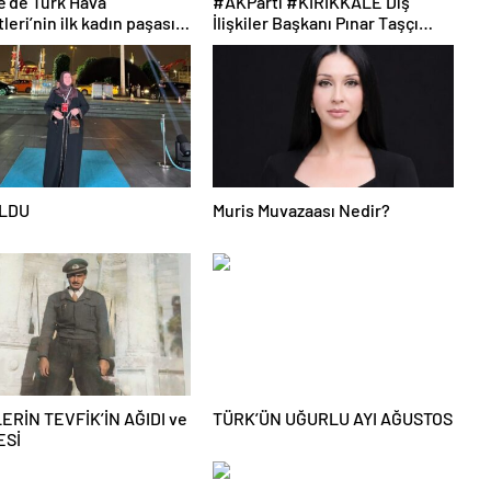
ürk Hava
#AKParti #KIRIKKALE Dış
leri’nin ilk kadın paşası
İlişkiler Başkanı Pınar Taşçı
Karapınar oldu
YIKILMAZ’dan Gurbetci
vatandasları bilgilendirdi
OLDU
Muris Muvazaası Nedir?
ERİN TEVFİK’İN AĞIDI ve
TÜRK’ÜN UĞURLU AYI AĞUSTOS
ESİ