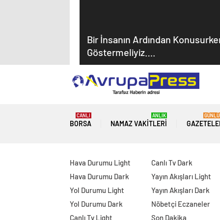
Bir İnsanın Ardından Konusurke
Göstermeliyiz….
CANLI
ANLIK
GÜNLÜ
BORSA
NAMAZ VAKITLERI
GAZETELE
Hava Durumu Light
Canlı Tv Dark
Hava Durumu Dark
Yayın Akışları Light
Yol Durumu Light
Yayın Akışları Dark
Yol Durumu Dark
Nöbetçi Eczaneler
Canlı Tv Light
Son Dakika