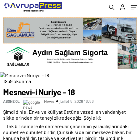
1839 okunma
Mesnevi-i Nuriye – 18
juillet 5, 2026 18:58
ABONE OL
News
Şimdi dinle! Enva’ ve külliyat üstüne vaz’edilen vahdaniyet
sikkelerinden bir taneyi zikredeceğiz. Şöyle ki:
Tek bir semere ile semeredar şecerenin yaradılışlarındaki
suubet ve suhulet birdir. Çünki ikisi de bir merkeze bakar, bir
kanuna bağlıdır, terbiye ve keyfiyetleri birdir. Malûmdur ki,