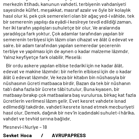
merkezin ittihadı, kanunun vahdeti, terbiyenin vahdaniyeti
sayesinde külfet, meşakkat, masraf azalır ve öyle bir kolaylık
hasıl olur ki, pek çok semereleri olan bir ağaç yed-i vâhide, tek
bir semerenin yapılışı da eyâdi-i kesîreye tevdi edildiği zaman,
her iki tarafın yapılışları suhuletçe bir olur. Ve aralarında
yaradılışça fark yoktur. Çok adamlar tarafından yapılan bir
semerenin terbiyesi için lâzım olan cihazat ve âlât ü edevat ve
saire, bir adam tarafından yapılan semeredar şecerenin
terbiye ve yapılması için de aynen o kadar malzeme lâzımdır.
Yalnız keyfiyetçe fark olabilir. Meselâ:
Bir ordu askere yapılan elbise tedariki için ne kadar âlât,
edevat ve makine lâzımdır; bir neferin elbisesi için de o kadar
âlât ü edevat lâzımdır. Ve keza bir kitabın bin nüshasıyla bir
nüshasının ücreti matbaaca birdir. Bazan da tek bir nüshanın
tab’ı daha fazla bir ücrete tâbi tutulur. Buna kıyasen, bir
matbaayı bırakıp çok matbaalara baş vurulursa, birkaç kat fazla
ücretlerin verilmesi lâzım gelir. Evet kesret vahdete isnad
edilmediği takdirde, vahdeti kesrete isnad etmek mecburiyeti
hasıl olur. Demek, dağınık bir nev’in icadındaki suhulet-i hârika,
vahdet ve tevhid sırrına bağlıdır.
Mesnevi-i Nuriye – 18
Sevket Hoca / AVRUPAPRESS