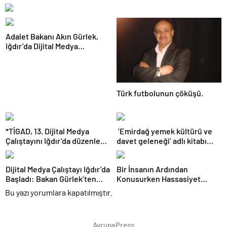
Adalet Bakanı Akın Gürlek,
Iğdır’da Dijital Medya
Çalıştayı’nda konuştu:
Türk futbolunun çöküşü.
*TİGAD, 13. Dijital Medya
​ ‘Emirdağ yemek kültürü ve
Çalıştayını Iğdır’da düzenledi*
davet geleneği’ adlı kitabı
*TİGAD’ın 13. Medya
Eskişehir de yayımlandı
Çalıştayına Adalet Bakanı
Dijital Medya Çalıştayı Iğdır’da
Bir İnsanın Ardından
Akın Gürlek de katıldı*
Başladı: Bakan Gürlek’ten
Konusurken Hassasiyet
Dezenformasyon ve Sosyal
Göstermeliyiz….
Bu yazı yorumlara kapatılmıştır.
Medya Düzenlemesi Mesajı
AvrupaPress