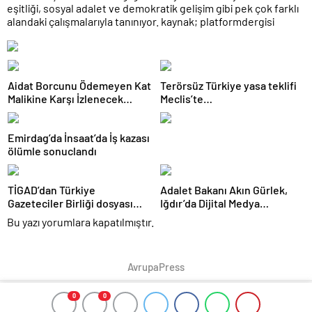
eşitliği, sosyal adalet ve demokratik gelişim gibi pek çok farklı
alandaki çalışmalarıyla tanınıyor. kaynak; platformdergisi
Aidat Borcunu Ödemeyen Kat
Terörsüz Türkiye yasa teklifi
Malikine Karşı İzlenecek
Meclis’te…
Hukuki Yol Nedir?
Emirdag’da İnsaat’da İş kazası
ölümle sonuclandı
TİGAD’dan Türkiye
Adalet Bakanı Akın Gürlek,
Gazeteciler Birliği dosyası
Iğdır’da Dijital Medya
Bakan Gürlek’e sunuldu
Çalıştayı’nda konuştu:
Bu yazı yorumlara kapatılmıştır.
AvrupaPress
0
0