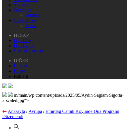
Yazarlar
Gazeteler
Petshop
Sıcak Haber
Bursa
HESAP
Üye Giriş
Üye Kayıt
Şifremi Unuttum
DİĞER
İletişim
Künye
Reklam
m/main/wp-content/uploads/2025/05/Aydin-Saglam-Sigorta-
2-scaled.jpg">
Anasayfa
/
Avrupa
/
Emirdağ Camili Köyünde Dua Programı
Düzenlendi