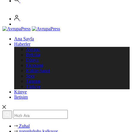
Ana Sayfa
Haberler
Avrupa
Belçika
Dünya
Ekonomi
Kültür-Sanat
Spor
Tanıtım
Türkiye
Künye
İletişim
Zuhal
zorunluluğu kalkıyor