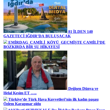
81 İLDEN 140
GAZETECİ IĞDIR’DA BULUŞACAK
EMİRDAG CAMİLİ KÖYÜ GEÇMİŞTE CAMİLİ’DE
BOZKIRDA BİR SU HİKAYESİ
Değişen Dünya ve
Helal Kesim ET …..
Türkiye’de Türk Hava Kuvvetleri’nin ilk kadın paşası
Özlem Karapınar oldu