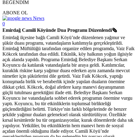
BEĞENDİM
ABONE OL
News
0
Emirdağ Camili Köyünde Dua Programı Düzenlendi🗞
Emirdağ ilçesine bağlı Camili Köyü’nde düzenlenen yağmur ve
şükür duası programı, vatandaşların katılımıyla gerçekleştirildi.
Emirdağ Müftülüğü tarafından organize edilen programda, Vaiz Faik
Kökcek tarafından dua edildi. Etkinlik, köy halkının yoğun ilgisiyle
açık alanda yapıldı. Programa Emirdağ Belediye Başkanı Serkan
Koyuncu da katılarak vatandaşlarla bir araya geldi. Katılımcılar,
kuraklık riskine karşı yağmur duası ederken aynı zamanda mevcut
nimetler için şükürlerini dile getirdi. Vaiz Faik Kökcek, yaptığı
konuşmada birlik ve beraberlik içinde yapılan duaların önemine
dikkat çekti. Kökcek, doğal afetlere karşı manevi dayanışmanın
güçlü tutulması gerektiğini ifade etti. Belediye Başkanı Serkan
Koyuncu ise vatandaşlarla sohbet ederek programın önemine vurgu
yaptı. Koyuncu, bu tür etkinliklerin toplumsal birlikteliği
güçlendirdiğini belirtti. Türkiye’nin farklı bölgelerinde de benzer
şekilde yağmur duaları geleneksel olarak sürdürülüyor. Özellikle
kırsal kesimlerde bu tür organizasyonlar, kurak dönemlerde daha sık
yapılıyor. Yetkililer, bu etkinliklerin hem manevi hem de sosyal
açıdan önemli olduğunu ifade ediyor. Camili Köyü’nde
gerçekleştirilen program da bu geleneğin bir parçası olarak