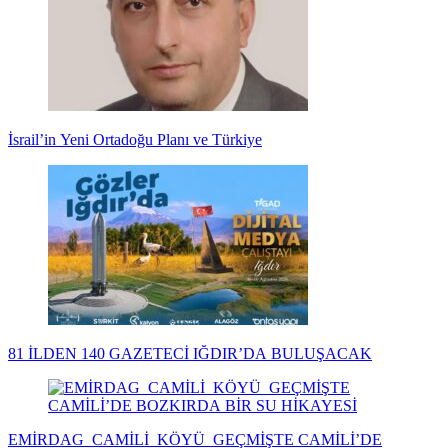
İsrail’in Yeni Ortadoğu Planı ve Türkiye
81 İLDEN 140 GAZETECİ IĞDIR’DA BULUŞACAK
EMİRDAG CAMİLİ KÖYÜ GEÇMİŞTE CAMİLİ’DE