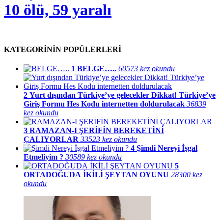
10 ölü, 59 yaralı
KATEGORİNİN POPÜLERLERİ
1
BELGE…..
60573 kez okundu
2
Yurt dışından Türkiye’ye gelecekler Dikkat! Türkiye’ye
Giriş Formu Hes Kodu internetten doldurulacak
36839
kez okundu
3
RAMAZAN-I ŞERİFİN BEREKETİNİ
ÇALIYORLAR
33523 kez okundu
4
Şimdi Nereyi İşgal
Etmeliyim ?
30589 kez okundu
5
ORTADOĞUDA İKİLİ ŞEYTAN OYUNU
28300 kez
okundu