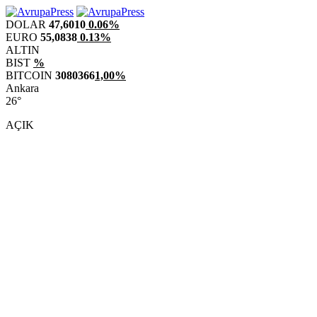
DOLAR
47,6010
0.06%
EURO
55,0838
0.13%
ALTIN
BIST
%
BITCOIN
3080366
1,00%
Ankara
26°
AÇIK