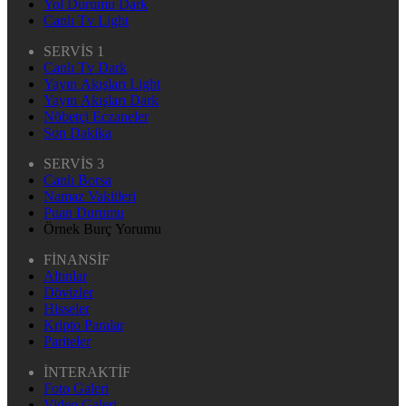
Yol Durumu Dark
Canlı Tv Light
SERVİS 1
Canlı Tv Dark
Yayın Akışları Light
Yayın Akışları Dark
Nöbetçi Eczaneler
Son Dakika
SERVİS 3
Canlı Borsa
Namaz Vakitleri
Puan Durumu
Örnek Burç Yorumu
FİNANSİF
Altınlar
Dövizler
Hisseler
Kripto Paralar
Pariteler
İNTERAKTİF
Foto Galeri
Video Galeri