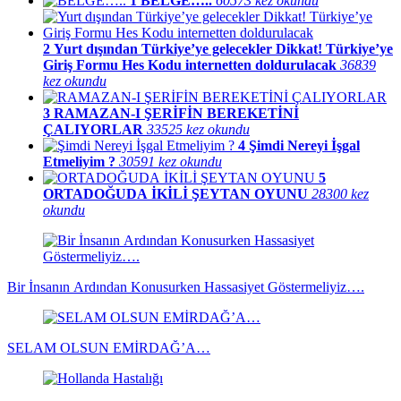
1
BELGE…..
60573 kez okundu
2
Yurt dışından Türkiye’ye gelecekler Dikkat! Türkiye’ye
Giriş Formu Hes Kodu internetten doldurulacak
36839
kez okundu
3
RAMAZAN-I ŞERİFİN BEREKETİNİ
ÇALIYORLAR
33525 kez okundu
4
Şimdi Nereyi İşgal
Etmeliyim ?
30591 kez okundu
5
ORTADOĞUDA İKİLİ ŞEYTAN OYUNU
28300 kez
okundu
Bir İnsanın Ardından Konusurken Hassasiyet Göstermeliyiz….
SELAM OLSUN EMİRDAĞ’A…