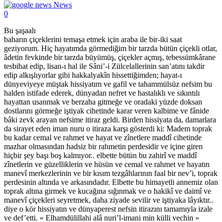
News
0
Bu şaşaalı
baharın çiçeklerini temaşa etmek için araba ile bir-iki saat
geziyorum. Hiç hayatımda görmediğim bir tarzda bütün çiçekli otlar,
âdetin fevkinde bir tarzda büyümüş, çiçekler açmış, tebessümkârane
tesbihat edip, lisan-ı hal ile Sâni’-i Zülcelallerinin san’atını takdir
edip alkışlıyorlar gibi hakkalyakîn hissettiğimden; hayat-ı
dünyeviyeye müştak hissiyatım ve gafil ve tahammülsüz nefsim bu
halden istifade ederek, dünyadan nefret ve hastalıklı ve sıkıntılı
hayattan usanmak ve berzaha gitmeğe ve oradaki yüzde doksan
dostlarını görmeğe iştiyak cihetinde karar veren kalbime ve fânide
bâki zevk arayan nefsime itiraz geldi. Birden hissiyata da, damarlara
da sirayet eden iman nuru o itiraza karşı gösterdi ki: Madem toprak
bu kadar cemal ve rahmet ve hayat ve zînetlere maddî cihetinde
mazhar olmasından hadsiz bir rahmetin perdesidir ve içine giren
hiçbir şey başı boş kalmıyor.. elbette bütün bu zahirî ve maddî
zînetlerin ve güzelliklerin ve hüsün ve cemal ve rahmet ve hayatın
manevî merkezlerinin ve bir kısım tezgâhlarının faal bir nev’i, toprak
perdesinin altında ve arkasındadır. Elbette bu himayetli annemiz olan
toprak altına girmek ve kucağına sığınmak ve o hakikî ve daimî ve
manevî çiçekleri seyretmek, daha ziyade sevilir ve iştiyaka lâyıktır..
diye o kör hissiyatın ve dünyaperest nefsin itirazını tamamıyla izale
ve def’etti. « Elhamdülillahi alâ nuri’l-imani min külli vechin »