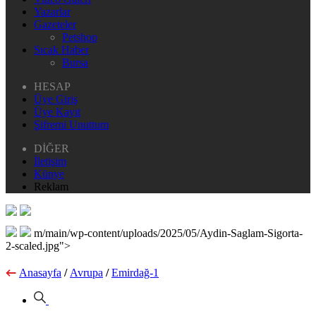
Yazarlar
Gazeteler
Petshop
Sıcak Haber
Bursa
HESAP
Üye Giriş
Üye Kayıt
Şifremi Unuttum
DİĞER
İletişim
Künye
Reklam
m/main/wp-content/uploads/2025/05/Aydin-Saglam-Sigorta-
2-scaled.jpg">
Anasayfa
/
Avrupa
/
Emirdağ-1