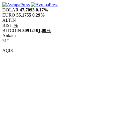
DOLAR
47,7093
0.17%
EURO
55,1755
0.29%
ALTIN
BIST
%
BITCOIN
3091210
1,00%
Ankara
31°
AÇIK