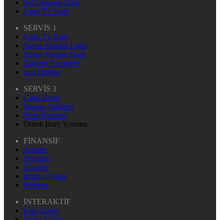
Yol Durumu Dark
Canlı Tv Light
SERVİS 1
Canlı Tv Dark
Yayın Akışları Light
Yayın Akışları Dark
Nöbetçi Eczaneler
Son Dakika
SERVİS 3
Canlı Borsa
Namaz Vakitleri
Puan Durumu
Örnek Burç Yorumu
FİNANSİF
Altınlar
Dövizler
Hisseler
Kripto Paralar
Pariteler
İNTERAKTİF
Foto Galeri
Video Galeri