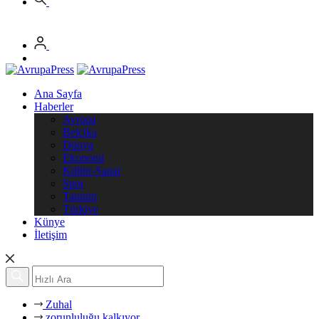
Ana Sayfa
Haberler
Avrupa
Belçika
Dünya
Ekonomi
Kültür-Sanat
Spor
Tanıtım
Türkiye
Künye
İletişim
Zuhal
zorunluluğu kalkıyor