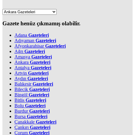
Gazete henüz çıkmamış olabilir.
Adana
Gazeteleri
Adıyaman
Gazeteleri
Afyonkarahisar
Gazeteleri
Ağrı
Gazeteleri
Amasya
Gazeteleri
Ankara
Gazeteleri
Antalya
Gazeteleri
Artvin
Gazeteleri
Aydın
Gazeteleri
Balıkesir
Gazeteleri
Bilecik
Gazeteleri
Bingöl
Gazeteleri
Bitlis
Gazeteleri
Bolu
Gazeteleri
Burdur
Gazeteleri
Bursa
Gazeteleri
Çanakkale
Gazeteleri
Çankırı
Gazeteleri
Çorum
Gazeteleri