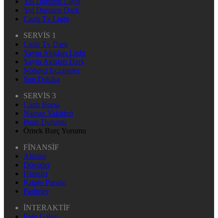
Yol Durumu Light
Yol Durumu Dark
Canlı Tv Light
SERVİS 1
Canlı Tv Dark
Yayın Akışları Light
Yayın Akışları Dark
Nöbetçi Eczaneler
Son Dakika
SERVİS 3
Canlı Borsa
Namaz Vakitleri
Puan Durumu
Örnek Burç Yorumu
FİNANSİF
Altınlar
Dövizler
Hisseler
Kripto Paralar
Pariteler
İNTERAKTİF
Foto Galeri