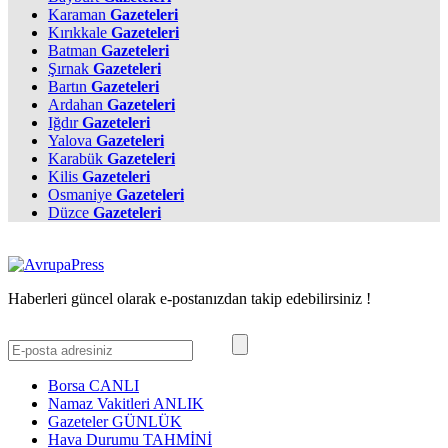
Karaman
Gazeteleri
Kırıkkale
Gazeteleri
Batman
Gazeteleri
Şırnak
Gazeteleri
Bartın
Gazeteleri
Ardahan
Gazeteleri
Iğdır
Gazeteleri
Yalova
Gazeteleri
Karabük
Gazeteleri
Kilis
Gazeteleri
Osmaniye
Gazeteleri
Düzce
Gazeteleri
Haberleri güncel olarak e-postanızdan takip edebilirsiniz !
Borsa
CANLI
Namaz Vakitleri
ANLIK
Gazeteler
GÜNLÜK
Hava Durumu
TAHMİNİ