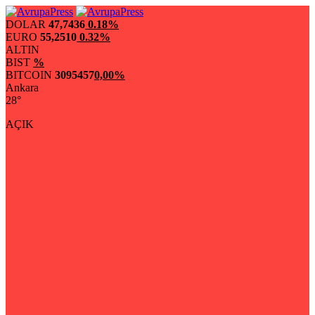
DOLAR
47,7436
0.18%
EURO
55,2510
0.32%
ALTIN
BIST
%
BITCOIN
3095457
0,00%
Ankara
28°
AÇIK