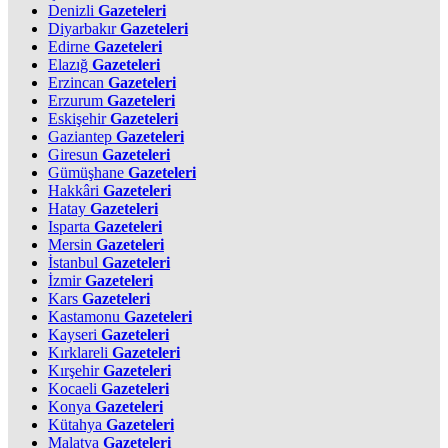
Denizli
Gazeteleri
Diyarbakır
Gazeteleri
Edirne
Gazeteleri
Elazığ
Gazeteleri
Erzincan
Gazeteleri
Erzurum
Gazeteleri
Eskişehir
Gazeteleri
Gaziantep
Gazeteleri
Giresun
Gazeteleri
Gümüşhane
Gazeteleri
Hakkâri
Gazeteleri
Hatay
Gazeteleri
Isparta
Gazeteleri
Mersin
Gazeteleri
İstanbul
Gazeteleri
İzmir
Gazeteleri
Kars
Gazeteleri
Kastamonu
Gazeteleri
Kayseri
Gazeteleri
Kırklareli
Gazeteleri
Kırşehir
Gazeteleri
Kocaeli
Gazeteleri
Konya
Gazeteleri
Kütahya
Gazeteleri
Malatya
Gazeteleri