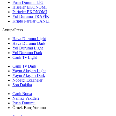
Puan Durumu
LİG
Hisseler
EKONOMİ
Pariteler
EKONOMİ
Yol Durumu
TRAFİK
Kripto Paralar
CANLI
AvrupaPress
Hava Durumu Light
Hava Durumu Dark
Yol Durumu Light
Yol Durumu Dark
Canlı Tv Light
Canlı Tv Dark
Yayın Akışları Light
Yayın Akışları Dark
Nöbetçi Eczaneler
Son Dakika
Canlı Borsa
Namaz Vakitleri
Puan Durumu
Örnek Burç Yorumu