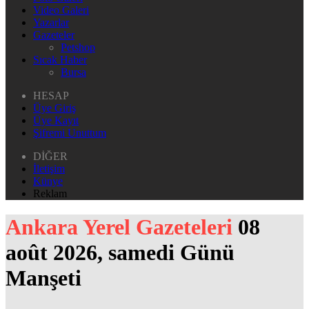
Video Galeri
Yazarlar
Gazeteler
Petshop
Sıcak Haber
Bursa
HESAP
Üye Giriş
Üye Kayıt
Şifremi Unuttum
DİĞER
İletişim
Künye
Reklam
Ankara Yerel Gazeteleri
08
août 2026, samedi Günü
Manşeti