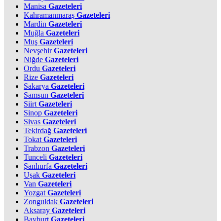
Manisa
Gazeteleri
Kahramanmaraş
Gazeteleri
Mardin
Gazeteleri
Muğla
Gazeteleri
Muş
Gazeteleri
Nevşehir
Gazeteleri
Niğde
Gazeteleri
Ordu
Gazeteleri
Rize
Gazeteleri
Sakarya
Gazeteleri
Samsun
Gazeteleri
Siirt
Gazeteleri
Sinop
Gazeteleri
Sivas
Gazeteleri
Tekirdağ
Gazeteleri
Tokat
Gazeteleri
Trabzon
Gazeteleri
Tunceli
Gazeteleri
Şanlıurfa
Gazeteleri
Uşak
Gazeteleri
Van
Gazeteleri
Yozgat
Gazeteleri
Zonguldak
Gazeteleri
Aksaray
Gazeteleri
Bayburt
Gazeteleri