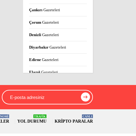
Çankırı
Gazeteleri
Çorum
Gazeteleri
Denizli
Gazeteleri
Diyarbakır
Gazeteleri
Edirne
Gazeteleri
Elazığ
Gazeteleri
Erzincan
Gazeteleri
Erzurum
Gazeteleri
Eskişehir
Gazeteleri
NOMİ
TRAFİK
CANLI
ELER
YOL DURUMU
KRIPTO PARALAR
Gaziantep
Gazeteleri
Giresun
Gazeteleri