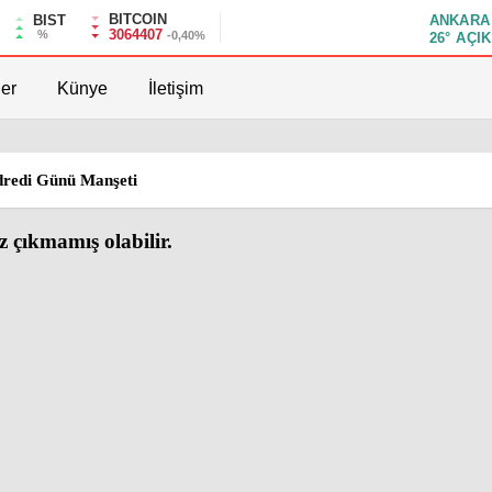
BITCOIN
ANKARA
BIST
3064407
%
-0,40%
26°
AÇIK
er
Künye
İletişim
dredi Günü Manşeti
 çıkmamış olabilir.