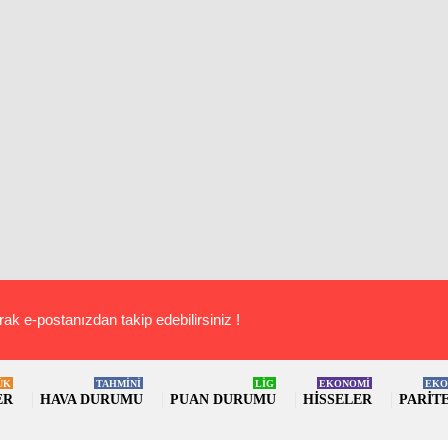
rak e-postanızdan takip edebilirsiniz !
ÜK
TAHMİNİ
LİG
EKONOMİ
EKO
ER
HAVA DURUMU
PUAN DURUMU
HISSELER
PARIT