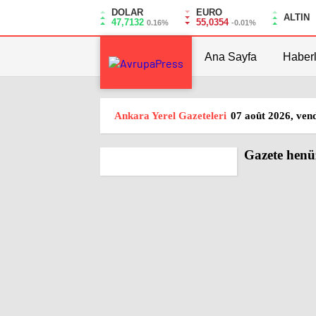
DOLAR
EURO
ALTIN
47,7132
55,0354
0.16%
-0.01%
Ana Sayfa
Haberl
Ankara Yerel Gazeteleri
07 août 2026, ven
Gazete henüz