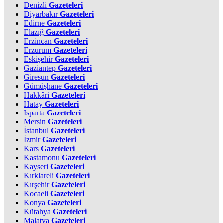
Denizli
Gazeteleri
Diyarbakır
Gazeteleri
Edirne
Gazeteleri
Elazığ
Gazeteleri
Erzincan
Gazeteleri
Erzurum
Gazeteleri
Eskişehir
Gazeteleri
Gaziantep
Gazeteleri
Giresun
Gazeteleri
Gümüşhane
Gazeteleri
Hakkâri
Gazeteleri
Hatay
Gazeteleri
Isparta
Gazeteleri
Mersin
Gazeteleri
İstanbul
Gazeteleri
İzmir
Gazeteleri
Kars
Gazeteleri
Kastamonu
Gazeteleri
Kayseri
Gazeteleri
Kırklareli
Gazeteleri
Kırşehir
Gazeteleri
Kocaeli
Gazeteleri
Konya
Gazeteleri
Kütahya
Gazeteleri
Malatya
Gazeteleri