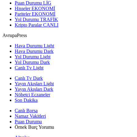
Puan Durumu
LİG
Hisseler
EKONOMİ
Pariteler
EKONOMİ
Yol Durumu
TRAFİK
Kripto Paralar
CANLI
AvrupaPress
Hava Durumu Light
Hava Durumu Dark
Yol Durumu Light
Yol Durumu Dark
Canlı Tv Light
Canlı Tv Dark
Yayın Akışları Light
Yayın Akışları Dark
Nöbetçi Eczaneler
Son Dakika
Canlı Borsa
Namaz Vakitleri
Puan Durumu
Örnek Burç Yorumu