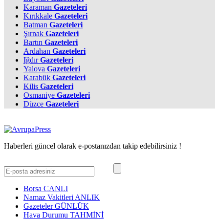
Karaman
Gazeteleri
Kırıkkale
Gazeteleri
Batman
Gazeteleri
Şırnak
Gazeteleri
Bartın
Gazeteleri
Ardahan
Gazeteleri
Iğdır
Gazeteleri
Yalova
Gazeteleri
Karabük
Gazeteleri
Kilis
Gazeteleri
Osmaniye
Gazeteleri
Düzce
Gazeteleri
Haberleri güncel olarak e-postanızdan takip edebilirsiniz !
Borsa
CANLI
Namaz Vakitleri
ANLIK
Gazeteler
GÜNLÜK
Hava Durumu
TAHMİNİ