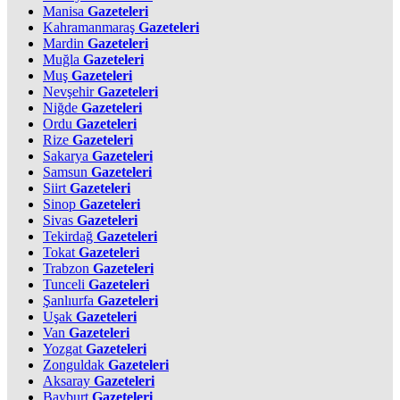
Manisa
Gazeteleri
Kahramanmaraş
Gazeteleri
Mardin
Gazeteleri
Muğla
Gazeteleri
Muş
Gazeteleri
Nevşehir
Gazeteleri
Niğde
Gazeteleri
Ordu
Gazeteleri
Rize
Gazeteleri
Sakarya
Gazeteleri
Samsun
Gazeteleri
Siirt
Gazeteleri
Sinop
Gazeteleri
Sivas
Gazeteleri
Tekirdağ
Gazeteleri
Tokat
Gazeteleri
Trabzon
Gazeteleri
Tunceli
Gazeteleri
Şanlıurfa
Gazeteleri
Uşak
Gazeteleri
Van
Gazeteleri
Yozgat
Gazeteleri
Zonguldak
Gazeteleri
Aksaray
Gazeteleri
Bayburt
Gazeteleri