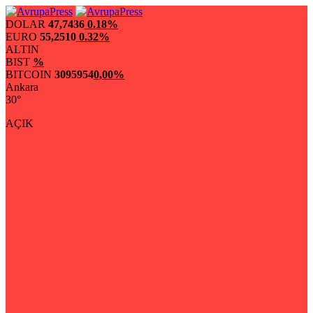
DOLAR
47,7436
0.18%
EURO
55,2510
0.32%
ALTIN
BIST
%
BITCOIN
3095954
0,00%
Ankara
30°
AÇIK