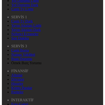
Yol Durumu Light
Yol Durumu Dark
Canlı Tv Light
SERVİS 1
Canlı Tv Dark
Yayın Akışları Light
Yayın Akışları Dark
Nöbetçi Eczaneler
Son Dakika
SERVİS 3
Canlı Borsa
Namaz Vakitleri
Puan Durumu
Örnek Burç Yorumu
FİNANSİF
Altınlar
Dövizler
Hisseler
Kripto Paralar
Pariteler
İNTERAKTİF
Foto Galeri