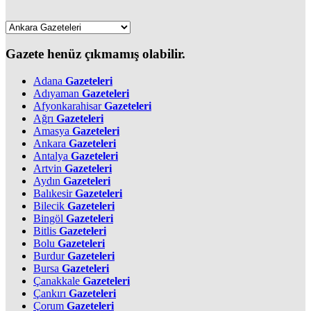
Gazete henüz çıkmamış olabilir.
Adana
Gazeteleri
Adıyaman
Gazeteleri
Afyonkarahisar
Gazeteleri
Ağrı
Gazeteleri
Amasya
Gazeteleri
Ankara
Gazeteleri
Antalya
Gazeteleri
Artvin
Gazeteleri
Aydın
Gazeteleri
Balıkesir
Gazeteleri
Bilecik
Gazeteleri
Bingöl
Gazeteleri
Bitlis
Gazeteleri
Bolu
Gazeteleri
Burdur
Gazeteleri
Bursa
Gazeteleri
Çanakkale
Gazeteleri
Çankırı
Gazeteleri
Çorum
Gazeteleri