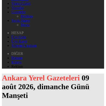
Video Galeri
Yazarlar
Gazeteler
Petshop
Sıcak Haber
Bursa
HESAP
Üye Giriş
Üye Kayıt
Şifremi Unuttum
DİĞER
İletişim
Künye
Reklam
Ankara Yerel Gazeteleri
09
août 2026, dimanche Günü
Manşeti